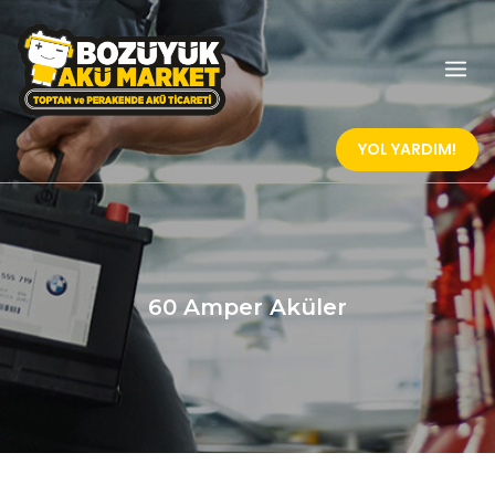
Skip
to
content
YOL YARDIM!
60 Amper Aküler